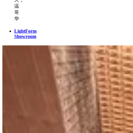
温
哥
华
LightForm
Showroom