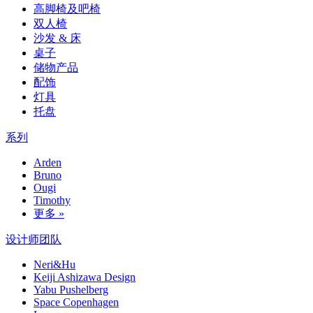
高脚椅及吧椅
双人椅
沙发 & 床
桌子
储物产品
配饰
灯具
托盘
系列
Arden
Bruno
Ougi
Timothy
更多 »
设计师团队
Neri&Hu
Keiji Ashizawa Design
Yabu Pushelberg
Space Copenhagen