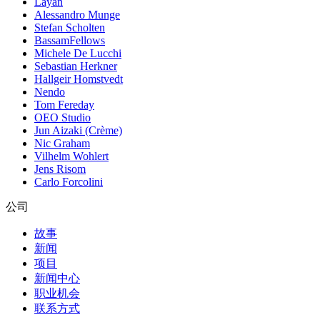
Layan
Alessandro Munge
Stefan Scholten
BassamFellows
Michele De Lucchi
Sebastian Herkner
Hallgeir Homstvedt
Nendo
Tom Fereday
OEO Studio
Jun Aizaki (Crème)
Nic Graham
Vilhelm Wohlert
Jens Risom
Carlo Forcolini
公司
故事
新闻
项目
新闻中心
职业机会
联系方式