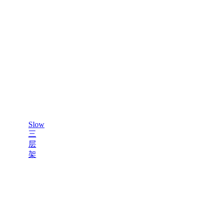
Slow
三
层
架