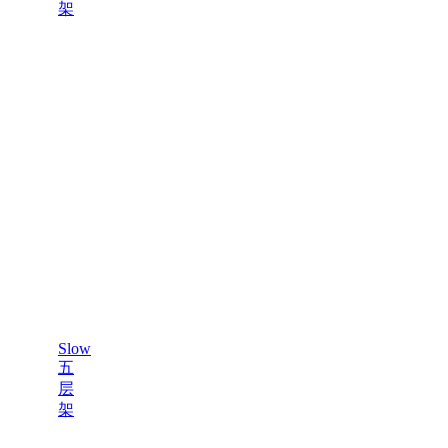
架
Slow
五
层
架