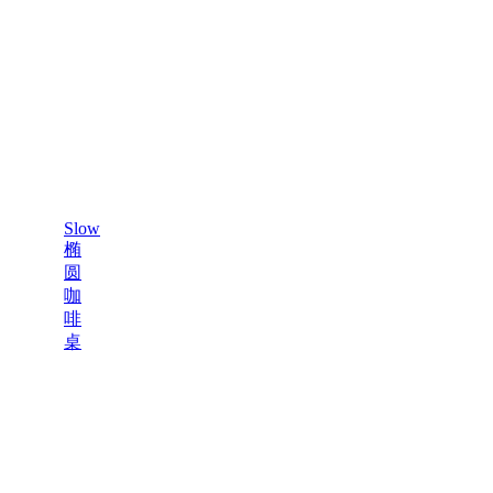
Slow
椭
圆
咖
啡
桌