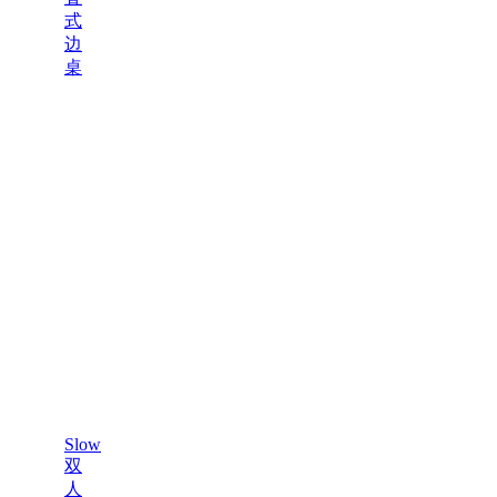
式
边
桌
Slow
双
人