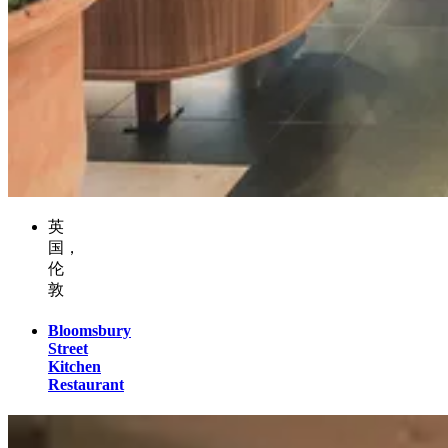
英
国，
伦
敦
Bloomsbury
Street
Kitchen
Restaurant