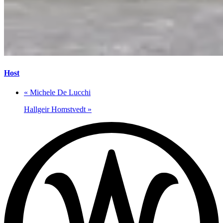
Host
«
Michele De Lucchi
Hallgeir Homstvedt
»