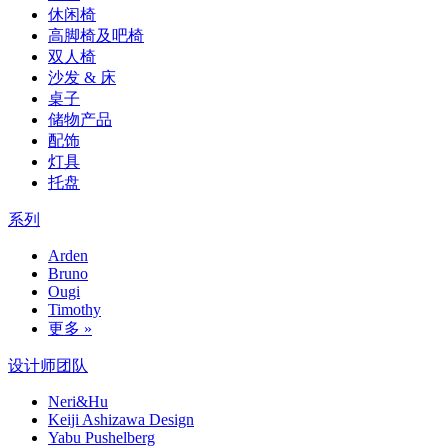
休闲椅
高脚椅及吧椅
双人椅
沙发 & 床
桌子
储物产品
配饰
灯具
托盘
系列
Arden
Bruno
Ougi
Timothy
更多 »
设计师团队
Neri&Hu
Keiji Ashizawa Design
Yabu Pushelberg