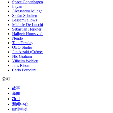
Space Copenhagen
Layan
Alessandro Munge
Stefan Scholten
BassamFellows
Michele De Lucchi
Sebastian Herkner
Hallgeir Homstvedt
Nendo
Tom Fereday
OEO Studio
Jun Aizaki (Crème)
Nic Graham
Vilhelm Wohlert
Jens Risom
Carlo Forcolini
公司
故事
新闻
项目
新闻中心
职业机会