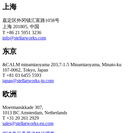
上海
嘉定区外冈镇汇富路1058号
上海 201805, 中国
T +86 21 5951 3236
info@stellarworks.com
东京
&CALM minamiaoyama 203,7-1-5 Minamiaoyama, Minato-ku
107-0062, Tokyo, Japan
T +81 03 6455 5593
japan@stellarworks-jp.com
欧洲
Moermanskkade 307,
1013 BC Amsterdam, Netherlands
T +31 20 261 2929
sales@stellarworks-eu.com