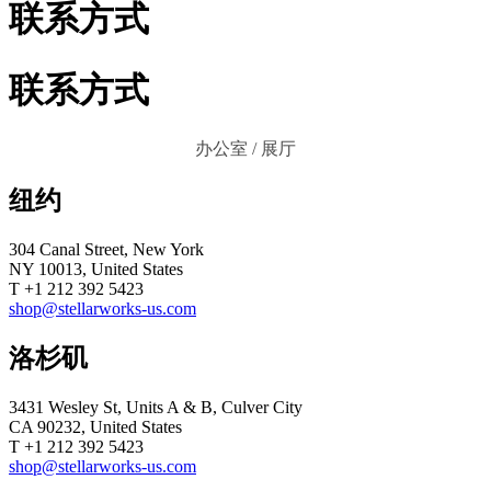
联系方式
联系方式
办公室 / 展厅
纽约
304 Canal Street, New York
NY 10013, United States
T +1 212 392 5423
shop@stellarworks-us.com
洛杉矶
3431 Wesley St, Units A & B, Culver City
CA 90232, United States
T +1 212 392 5423‎
shop@stellarworks-us.com