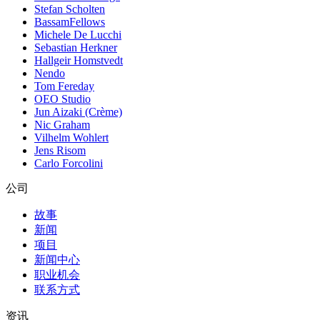
Stefan Scholten
BassamFellows
Michele De Lucchi
Sebastian Herkner
Hallgeir Homstvedt
Nendo
Tom Fereday
OEO Studio
Jun Aizaki (Crème)
Nic Graham
Vilhelm Wohlert
Jens Risom
Carlo Forcolini
公司
故事
新闻
项目
新闻中心
职业机会
联系方式
资讯